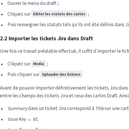
Ouvrer le menu du draft ;
Cliquez sur
;
Editer les statuts des cartes
Puis renseigner les statuts tels qu'ils ont été définis dans Ji
2.2 Importer les tickets Jira dans Draft
Une fois ce travail préalable effectué, il suffit d'importer le fich
Cliquez sur
;
Media
Puis cliquez sur
.
Uploader des fichiers
Avant de pouvoir importer définitivement les tickets Jira dans
entre les champs des tickets Jira et ceux des cartes Draft. Ainsi 
Summary
dans un ticket Jira correspond à
Title
sur une cart
Issue Key
→
Id
;