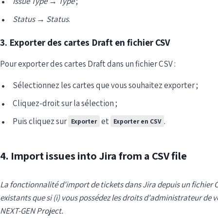
Issue Type
→
Type
;
Status
→
Status
.
3. Exporter des cartes Draft en fichier CSV
Pour exporter des cartes Draft dans un fichier CSV :
Sélectionnez les cartes que vous souhaitez exporter ;
Cliquez-droit sur la sélection ;
Puis cliquez sur
et
.
Exporter
Exporter en CSV
4. Import issues into Jira from a CSV file
La fonctionnalité d'import de tickets dans Jira depuis un fichier 
existants que si (i) vous possédez les droits d'administrateur de vo
NEXT-GEN Project.