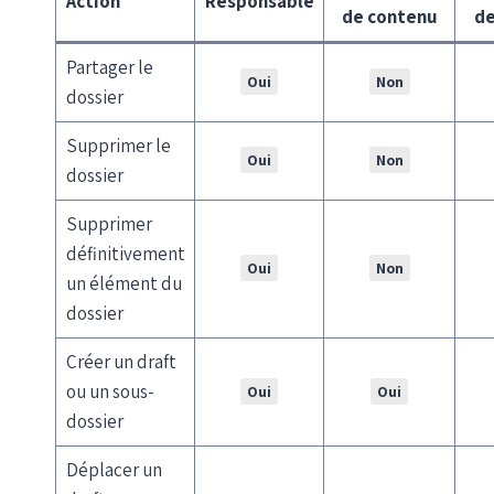
Action
Responsable
de contenu
de
Partager le
Oui
Non
dossier
Supprimer le
Oui
Non
dossier
Supprimer
définitivement
Oui
Non
un élément du
dossier
Créer un draft
ou un sous-
Oui
Oui
dossier
Déplacer un